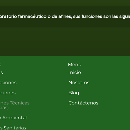
boratorio farmacéutico o de afines, sus funciones son las sigui
s
Menú
as
Inicio
aciones
Nosotros
aciones
Blog
ones Técnicas
Contáctenos
ias)
o Ambiental
s Sanitarias