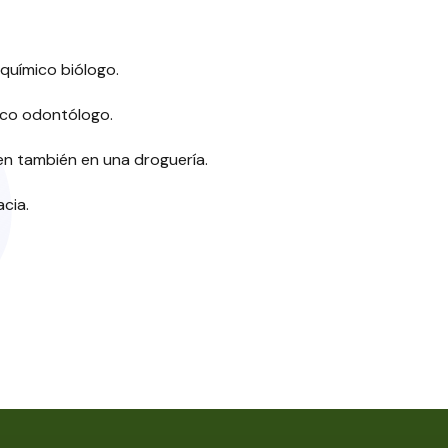
químico biólogo.
ico odontólogo.
en también en una droguería.
cia.