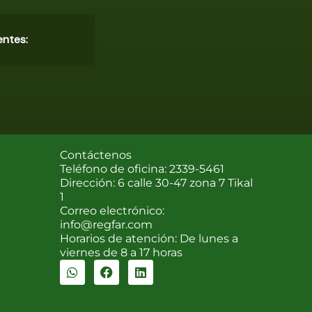
entes:
Contáctenos
Teléfono de oficina: 2339-5461
Dirección: 6 calle 30-47 zona 7 Tikal
1
Correo electrónico:
info@regfar.com
Horarios de atención: De lunes a
viernes de 8 a 17 horas
W
F
L
h
a
i
a
c
n
t
e
k