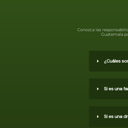
Conozca las responsabili
Guatemala par
¿Cuáles son
Si es una f
Si es una d