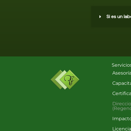
Si es un la
Servicio
Asesorí
Capacit
Certific
Direcci
(Regenc
Impact
Licencia