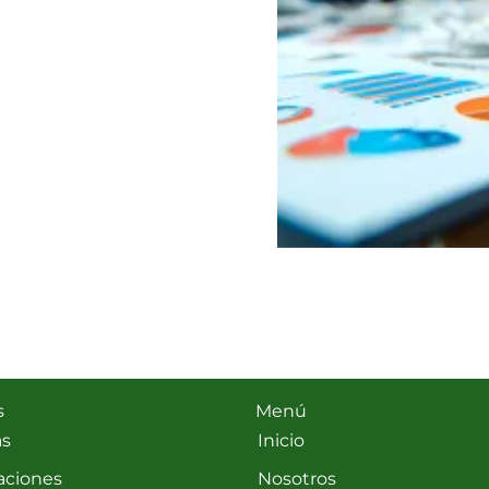
s
Menú
as
Inicio
aciones
Nosotros