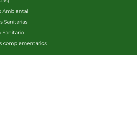
ias)
o Ambiental
s Sanitarias
 Sanitario
os complementarios