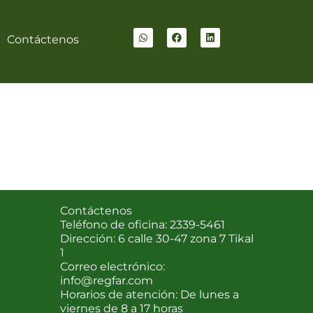
W
F
L
h
a
i
a
c
n
Contáctenos
t
e
k
s
b
e
a
o
d
p
o
i
p
k
n
Contáctenos
Teléfono de oficina: 2339-5461
Dirección: 6 calle 30-47 zona 7 Tikal
1
Correo electrónico:
info@regfar.com
Horarios de atención: De lunes a
viernes de 8 a 17 horas