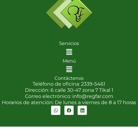
Servicios
Menu
Menú
Menu
Contáctenos
Teléfono de oficina: 2339-5461
Dirección: 6 calle 30-47 zona 7 Tikal 1
Correo electrónico: info@regfar.com
Horarios de atención: De lunes a viernes de 8 a 17 horas
W
F
L
h
a
i
a
c
n
t
e
k
s
b
e
a
o
d
p
o
i