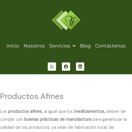
Skip
to
content
Inicio
Nosotros
Servicios
Blog
Contáctenos
W
F
L
h
a
i
a
c
n
t
e
k
s
b
e
a
o
d
p
o
i
p
k
n
Productos Afines
Los
productos afines,
al igual que los
medicamentos,
deben de
cumplir con
buenas prácticas de manufactura
para garantizar la
calidad de los productos, ya sean de fabricación local, de