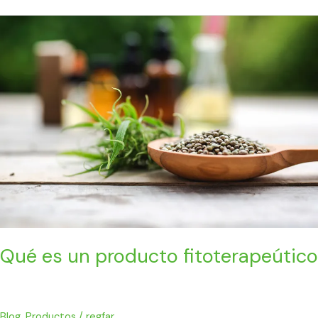
Qué
es
un
producto
fitoterapeútico
Qué es un producto fitoterapeútico
Blog
,
Productos
/
regfar