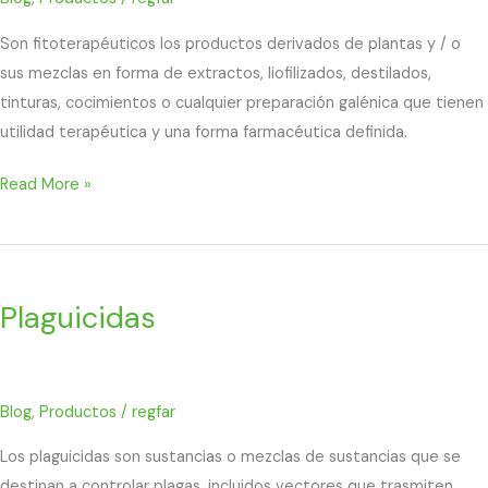
Son fitoterapéuticos los productos derivados de plantas y / o
sus mezclas en forma de extractos, liofilizados, destilados,
tinturas, cocimientos o cualquier preparación galénica que tienen
utilidad terapéutica y una forma farmacéutica definida.
Read More »
Plaguicidas
Plaguicidas
Blog
,
Productos
/
regfar
Los plaguicidas son sustancias o mezclas de sustancias que se
destinan a controlar plagas, incluidos vectores que trasmiten