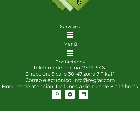
Servicios
Menu
Menú
Menu
Contáctenos
Teléfono de oficina: 2339-5461
Dirección: 6 calle 30-47 zona 7 Tikal 1
Correo electrónico: info@regfar.com
Horarios de atención: De lunes a viernes de 8 a 17 horas
W
F
L
h
a
i
a
c
n
t
e
k
s
b
e
a
o
d
p
o
i
p
k
n